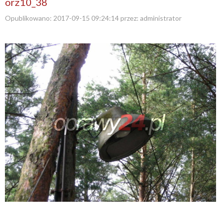
orz10_38
Opublikowano:
2017-09-15 09:24:14
przez:
administrator