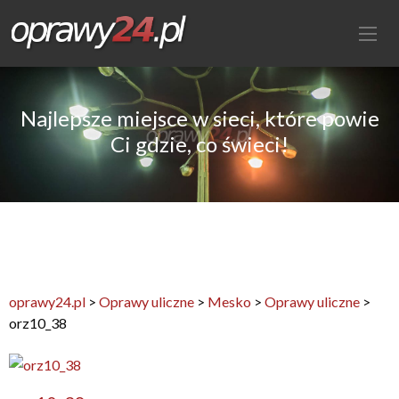
Najlepsze miejsce w sieci, które powie
Ci gdzie, co świeci!
oprawy24.pl
>
Oprawy uliczne
>
Mesko
>
Oprawy uliczne
>
orz10_38