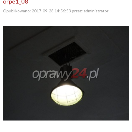
orpe1_08
Opublikowano:
2017-09-28 14:56:53
przez:
administrator