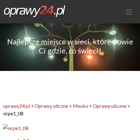
Najlepsze miejsce w sieci, które powie
Ci gdzie, co świeci!
oprawy24.pl
>
Oprawy uliczne
>
Mesko
>
Oprawy uliczne
>
orpe1_08