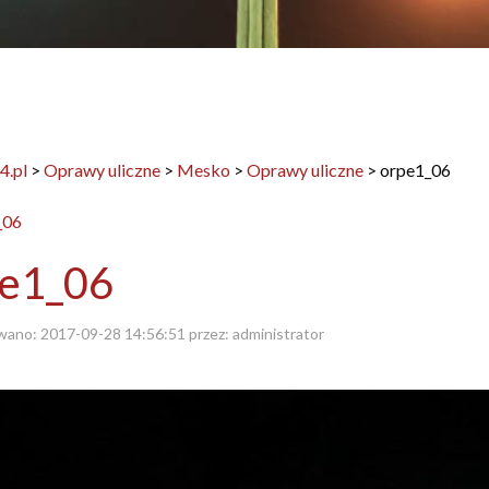
4.pl
>
Oprawy uliczne
>
Mesko
>
Oprawy uliczne
>
orpe1_06
pe1_06
wano:
2017-09-28 14:56:51
przez:
administrator