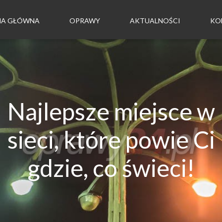
NA GŁÓWNA
OPRAWY
AKTUALNOŚCI
KO
Najlepsze miejsce w
sieci, które powie Ci
gdzie, co świeci!