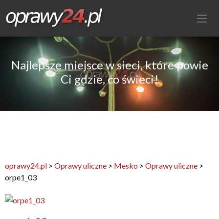
Najlepsze miejsce w sieci, które powie
Ci gdzie, co świeci!
oprawy24.pl
>
Oprawy uliczne
>
Mesko
>
Oprawy uliczne
>
orpe1_03