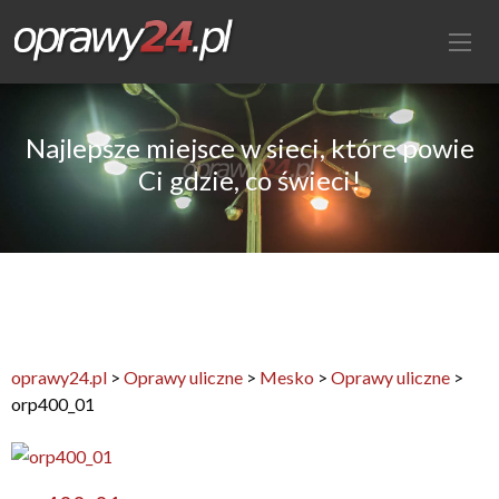
Najlepsze miejsce w sieci, które powie
Ci gdzie, co świeci!
oprawy24.pl
>
Oprawy uliczne
>
Mesko
>
Oprawy uliczne
>
orp400_01