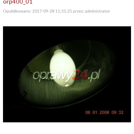
orp400_01
Opublikowano:
2017-09-28 11:31:25
przez:
administrator