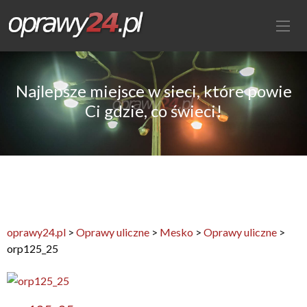
Najlepsze miejsce w sieci, które powie
Ci gdzie, co świeci!
oprawy24.pl
>
Oprawy uliczne
>
Mesko
>
Oprawy uliczne
>
orp125_25