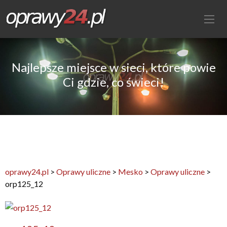
Najlepsze miejsce w sieci, które powie
Ci gdzie, co świeci!
oprawy24.pl
>
Oprawy uliczne
>
Mesko
>
Oprawy uliczne
>
orp125_12