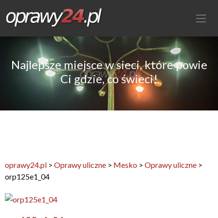
Najlepsze miejsce w sieci, które powie
Ci gdzie, co świeci!
oprawy24.pl
>
Oprawy uliczne
>
Mesko
>
Oprawy uliczne
>
orp125e1_04