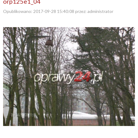
orp125e1_04
Opublikowano:
2017-09-28 15:40:08
przez:
administrator