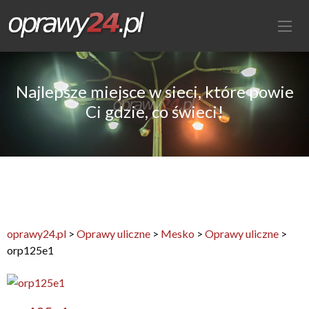
Najlepsze miejsce w sieci, które powie
Ci gdzie, co świeci!
oprawy24.pl
>
Oprawy uliczne
>
Mesko
>
Oprawy uliczne
>
orp125e1