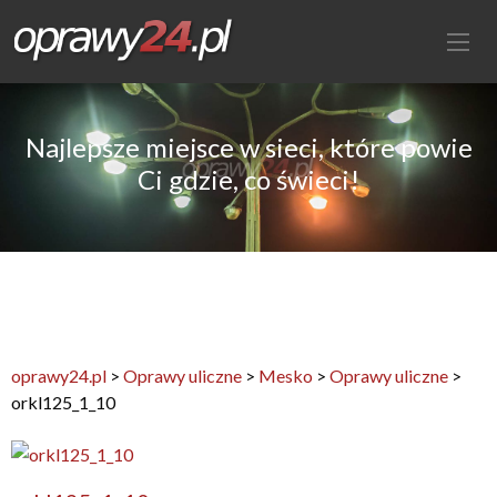
Najlepsze miejsce w sieci, które powie
Ci gdzie, co świeci!
oprawy24.pl
>
Oprawy uliczne
>
Mesko
>
Oprawy uliczne
>
orkl125_1_10