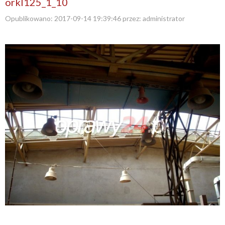
orkl125_1_10
Opublikowano:
2017-09-14 19:39:46
przez:
administrator