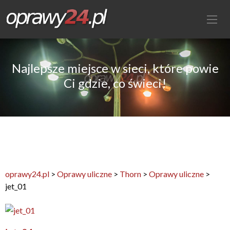
Najlepsze miejsce w sieci, które powie
Ci gdzie, co świeci!
oprawy24.pl
>
Oprawy uliczne
>
Thorn
>
Oprawy uliczne
>
jet_01