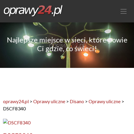
Najlepsze miejsce w sieci, które powie
Ci gdzie, co świeci!
oprawy24.pl
>
Oprawy uliczne
>
Disano
>
Oprawy uliczne
>
DSCF8340