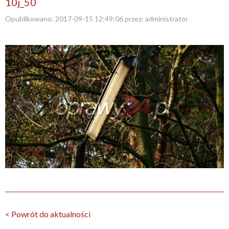
10j_50
Opublikowano:
2017-09-15 12:49:06
przez:
administrator
< Powrót do aktualności