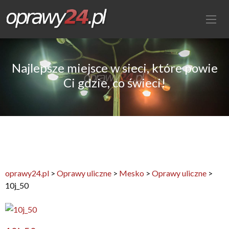
Najlepsze miejsce w sieci, które powie
Ci gdzie, co świeci!
oprawy24.pl
>
Oprawy uliczne
>
Mesko
>
Oprawy uliczne
>
10j_50