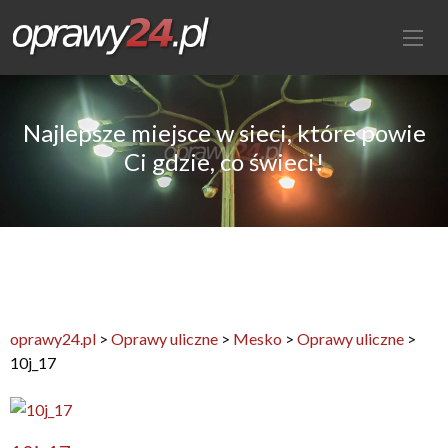
Najlepsze miejsce w sieci, które powie
Ci gdzie, co świeci!
oprawy24.pl
>
Oprawy uliczne
>
Mesko
>
Oprawy uliczne
>
10j_17