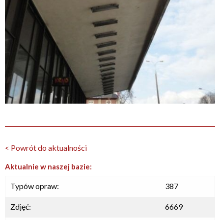
< Powrót do aktualności
Aktualnie w naszej bazie:
Typów opraw:
387
Zdjęć:
6669