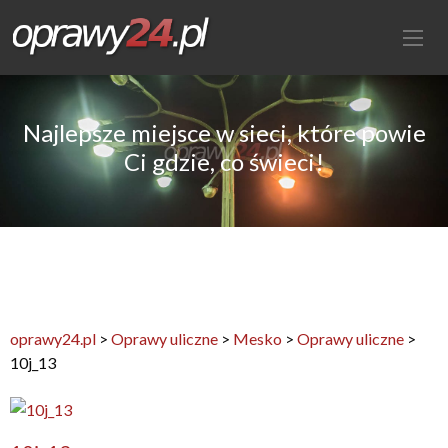
Najlepsze miejsce w sieci, które powie
Ci gdzie, co świeci!
oprawy24.pl
>
Oprawy uliczne
>
Mesko
>
Oprawy uliczne
>
10j_13