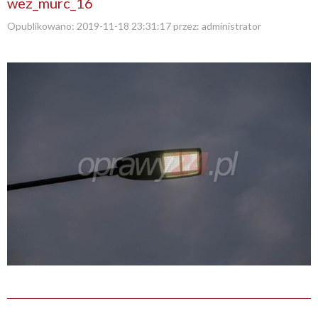
wez_murc_16
Opublikowano:
2019-11-18 23:31:17
przez:
administrator