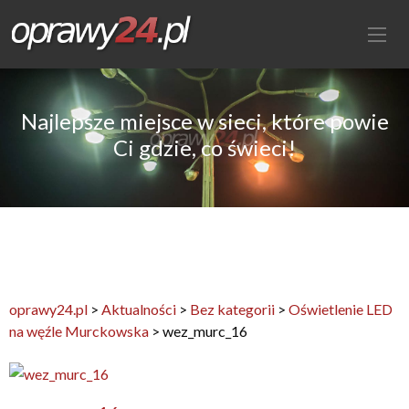
Najlepsze miejsce w sieci, które powie
Ci gdzie, co świeci!
oprawy24.pl
>
Aktualności
>
Bez kategorii
>
Oświetlenie LED
na węźle Murckowska
>
wez_murc_16