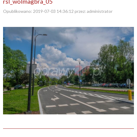
rsl_wolmagbra_05
Opublikowano:
2019-07-03 14:36:12
przez:
administrator