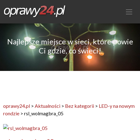
Najlepsze miejsce w sieci, które powie
Ci gdzie, co świeci!
oprawy24.pl
>
Aktualności
>
Bez kategorii
>
LED-y na nowym
rondzie
>
rsl_wolmagbra_05