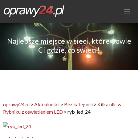
Najlepsze miejsce w sieci, które powie
Ci gdzie, co świeci!
oprawy24.pl
>
Aktualności
>
Bez kategorii
>
Kilka ulic w
Rybniku z oświetleniem LED
>
ryb_led_24