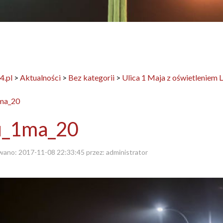
4.pl
>
Aktualności
>
Bez kategorii
>
Ulica 1 Maja z oświetleniem 
u_1ma_20
wano:
2017-11-08 22:33:45
przez:
administrator