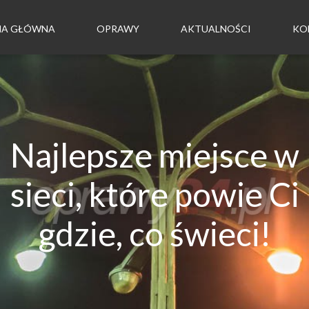
NA GŁÓWNA
OPRAWY
AKTUALNOŚCI
KO
Najlepsze miejsce w
sieci, które powie Ci
gdzie, co świeci!