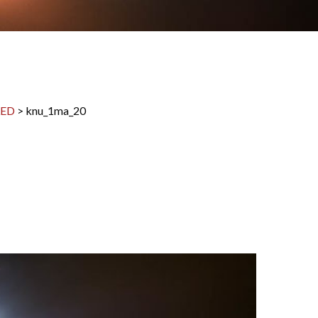
LED
>
knu_1ma_20