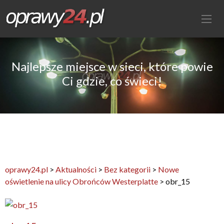
Najlepsze miejsce w sieci, które powie
Ci gdzie, co świeci!
oprawy24.pl
>
Aktualności
>
Bez kategorii
>
Nowe
oświetlenie na ulicy Obrońców Westerplatte
>
obr_15