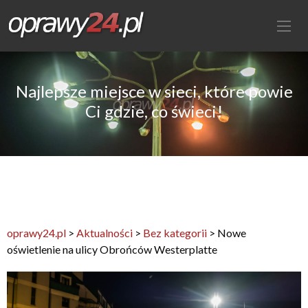
Najlepsze miejsce w sieci, które powie
Ci gdzie, co świeci!
oprawy24.pl
>
Aktualności
>
Bez kategorii
>
Nowe
oświetlenie na ulicy Obrońców Westerplatte