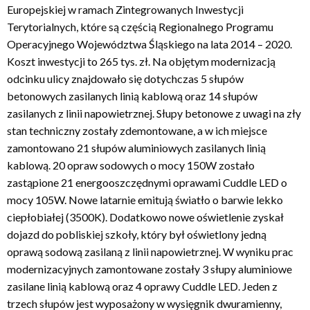
Europejskiej w ramach Zintegrowanych Inwestycji
Terytorialnych, które są częścią Regionalnego Programu
Operacyjnego Województwa Śląskiego na lata 2014 – 2020.
Koszt inwestycji to 265 tys. zł. Na objętym modernizacją
odcinku ulicy znajdowało się dotychczas 5 słupów
betonowych zasilanych linią kablową oraz 14 słupów
zasilanych z linii napowietrznej. Słupy betonowe z uwagi na zły
stan techniczny zostały zdemontowane, a w ich miejsce
zamontowano 21 słupów aluminiowych zasilanych linią
kablową. 20 opraw sodowych o mocy 150W zostało
zastąpione 21 energooszczędnymi oprawami Cuddle LED o
mocy 105W. Nowe latarnie emitują światło o barwie lekko
ciepłobiałej (3500K). Dodatkowo nowe oświetlenie zyskał
dojazd do pobliskiej szkoły, który był oświetlony jedną
oprawą sodową zasilaną z linii napowietrznej. W wyniku prac
modernizacyjnych zamontowane zostały 3 słupy aluminiowe
zasilane linią kablową oraz 4 oprawy Cuddle LED. Jeden z
trzech słupów jest wyposażony w wysięgnik dwuramienny,