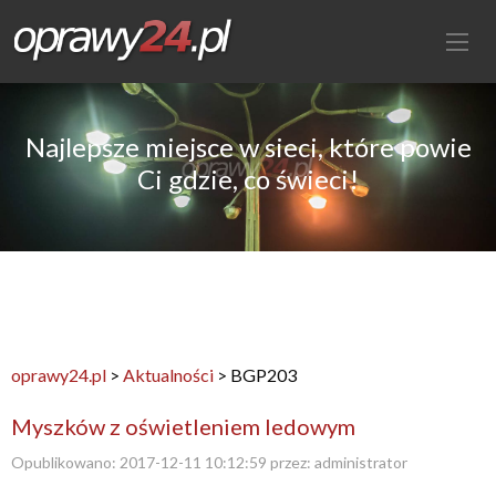
Najlepsze miejsce w sieci, które powie
Ci gdzie, co świeci!
oprawy24.pl
>
Aktualności
>
BGP203
Myszków z oświetleniem ledowym
Opublikowano:
2017-12-11 10:12:59
przez:
administrator