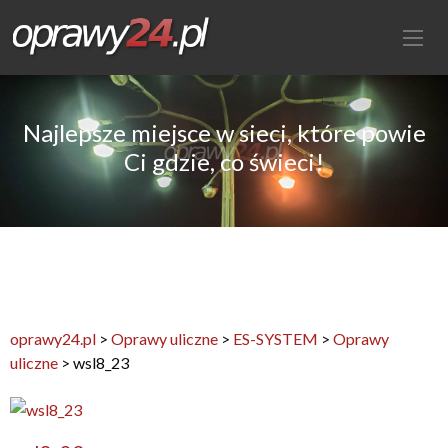
Najlepsze miejsce w sieci, które powie
Ci gdzie, co świeci!
oprawy24.pl
>
Oprawy uliczne
>
ES-SYSTEM
>
Oprawy
uliczne
>
wsl8_23