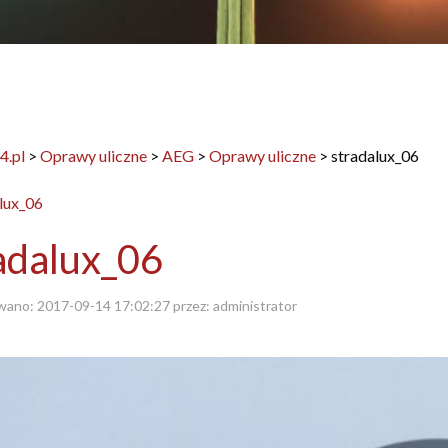
4.pl
>
Oprawy uliczne
>
AEG
>
Oprawy uliczne
>
stradalux_06
adalux_06
wano:
2017-09-14 17:02:27
przez:
administrator