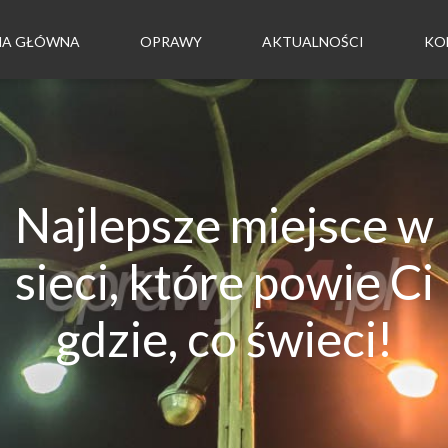
NA GŁÓWNA
OPRAWY
AKTUALNOŚCI
KO
Najlepsze miejsce w
sieci, które powie Ci
gdzie, co świeci!