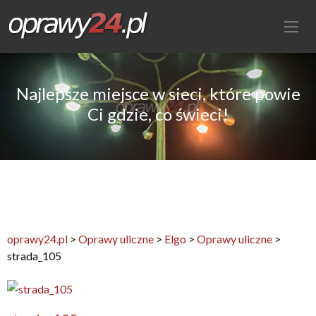
Najlepsze miejsce w sieci, które powie
Ci gdzie, co świeci!
oprawy24.pl
>
Oprawy uliczne
>
Elgo
>
Oprawy uliczne
>
strada_105