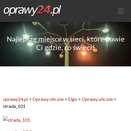
Najlepsze miejsce w sieci, które powie
Ci gdzie, co świeci!
oprawy24.pl
>
Oprawy uliczne
>
Elgo
>
Oprawy uliczne
>
strada_101