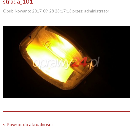
strada_101
Opublikowano:
2017-09-28 23:17:13
przez:
administrator
< Powrót do aktualności