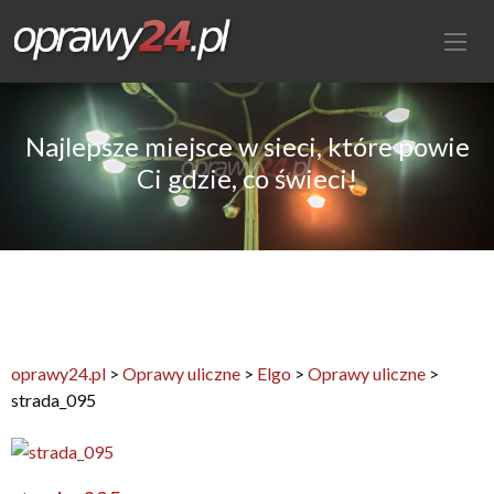
Najlepsze miejsce w sieci, które powie
Ci gdzie, co świeci!
oprawy24.pl
>
Oprawy uliczne
>
Elgo
>
Oprawy uliczne
>
strada_095