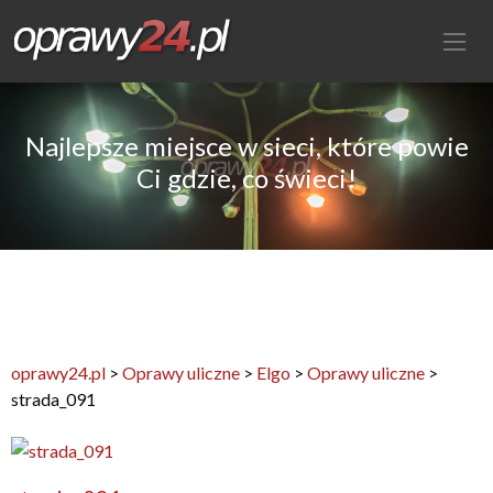
Najlepsze miejsce w sieci, które powie
Ci gdzie, co świeci!
oprawy24.pl
>
Oprawy uliczne
>
Elgo
>
Oprawy uliczne
>
strada_091