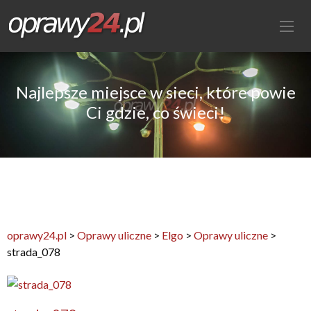
Najlepsze miejsce w sieci, które powie
Ci gdzie, co świeci!
oprawy24.pl
>
Oprawy uliczne
>
Elgo
>
Oprawy uliczne
>
strada_078