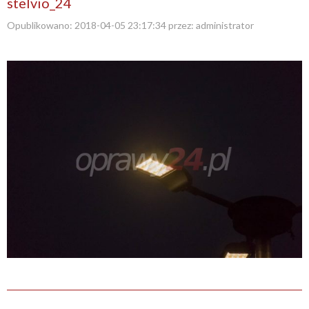
stelvio_24
Opublikowano:
2018-04-05 23:17:34
przez:
administrator