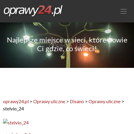
Najlepsze miejsce w sieci, które powie
Ci gdzie, co świeci!
oprawy24.pl
>
Oprawy uliczne
>
Disano
>
Oprawy uliczne
>
stelvio_24