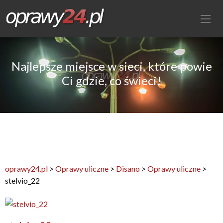
Najlepsze miejsce w sieci, które powie
Ci gdzie, co świeci!
oprawy24.pl
>
Oprawy uliczne
>
Disano
>
Oprawy uliczne
>
stelvio_22