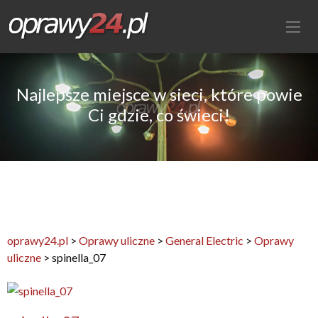
Najlepsze miejsce w sieci, które powie
Ci gdzie, co świeci!
oprawy24.pl
>
Oprawy uliczne
>
General Electric
>
Oprawy
uliczne
>
spinella_07