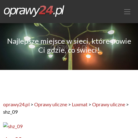
Najlepsze miejsce w sieci, które powie
Ci gdzie, co świeci!
oprawy24.pl
>
Oprawy uliczne
>
Luxmat
>
Oprawy uliczne
>
shz_09