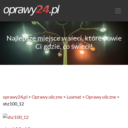
Najlepsze miejsce w sieci, które powie
Ci gdzie, co świeci!
oprawy24.pl
>
Oprawy uliczne
>
Luxmat
>
Oprawy uliczne
>
shz100_12