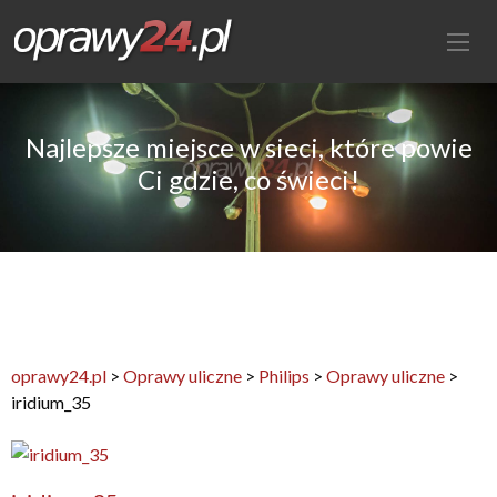
Najlepsze miejsce w sieci, które powie
Ci gdzie, co świeci!
oprawy24.pl
>
Oprawy uliczne
>
Philips
>
Oprawy uliczne
>
iridium_35