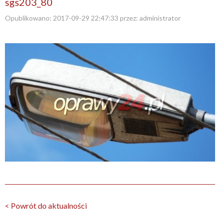
sgs203_80
Opublikowano:
2017-09-29 22:47:33
przez:
administrator
< Powrót do aktualności