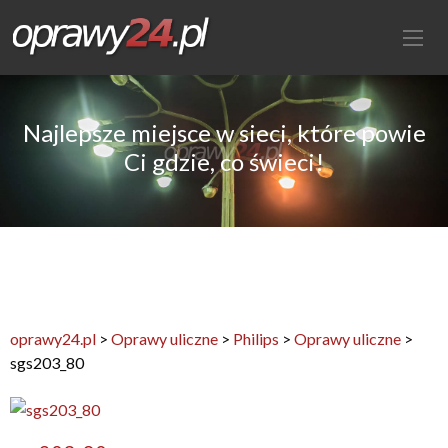
Najlepsze miejsce w sieci, które powie
Ci gdzie, co świeci!
oprawy24.pl
>
Oprawy uliczne
>
Philips
>
Oprawy uliczne
>
sgs203_80