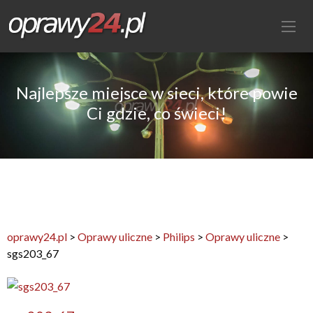
Najlepsze miejsce w sieci, które powie
Ci gdzie, co świeci!
oprawy24.pl
>
Oprawy uliczne
>
Philips
>
Oprawy uliczne
>
sgs203_67