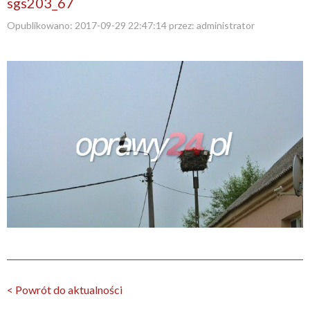
sgs203_67
Opublikowano:
2017-09-29 22:47:14
przez:
administrator
< Powrót do aktualności