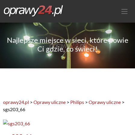
Najlepsze miejsce w sieci, które powie
Ci gdzie, co świeci!
oprawy24.pl
>
Oprawy uliczne
>
Philips
>
Oprawy uliczne
>
sgs203_66