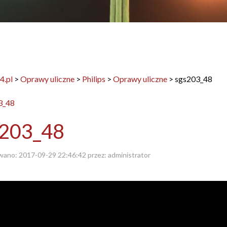
4.pl
>
Oprawy uliczne
>
Philips
>
Oprawy uliczne
>
sgs203_48
s203_48
wano:
2017-09-29 22:46:42
przez:
administrator