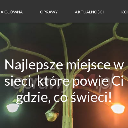
NA GŁÓWNA
OPRAWY
AKTUALNOŚCI
KO
Najlepsze miejsce w
sieci, które powie Ci
gdzie, co świeci!