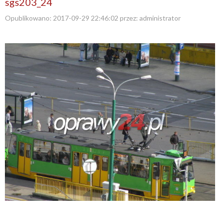
sgs203_24
Opublikowano:
2017-09-29 22:46:02
przez:
administrator