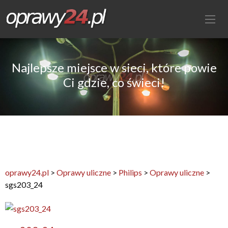
Najlepsze miejsce w sieci, które powie
Ci gdzie, co świeci!
oprawy24.pl
>
Oprawy uliczne
>
Philips
>
Oprawy uliczne
>
sgs203_24