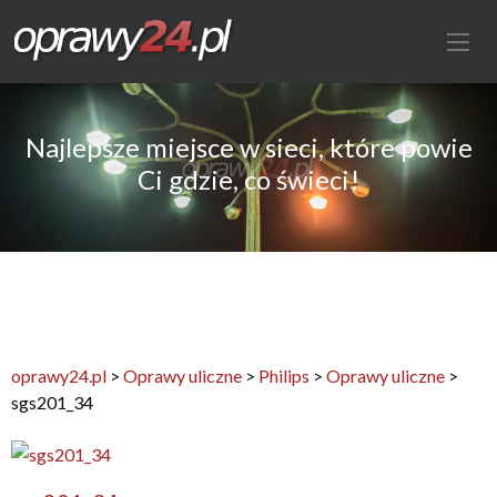
Najlepsze miejsce w sieci, które powie
Ci gdzie, co świeci!
oprawy24.pl
>
Oprawy uliczne
>
Philips
>
Oprawy uliczne
>
sgs201_34