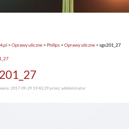
4.pl
>
Oprawy uliczne
>
Philips
>
Oprawy uliczne
>
sgs201_27
s201_27
wano:
2017-09-29 19:42:29
przez:
administrator