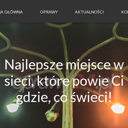
NA GŁÓWNA
OPRAWY
AKTUALNOŚCI
KO
Najlepsze miejsce w
sieci, które powie Ci
gdzie, co świeci!