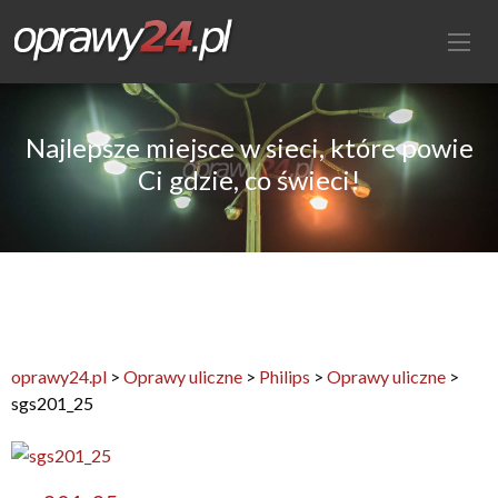
Najlepsze miejsce w sieci, które powie
Ci gdzie, co świeci!
oprawy24.pl
>
Oprawy uliczne
>
Philips
>
Oprawy uliczne
>
sgs201_25