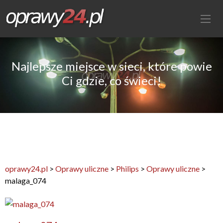
Najlepsze miejsce w sieci, które powie
Ci gdzie, co świeci!
oprawy24.pl
>
Oprawy uliczne
>
Philips
>
Oprawy uliczne
>
malaga_074