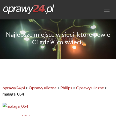
Najlepsze miejsce w sieci, które powie
Ci gdzie, co świeci!
oprawy24.pl
>
Oprawy uliczne
>
Philips
>
Oprawy uliczne
>
malaga_054