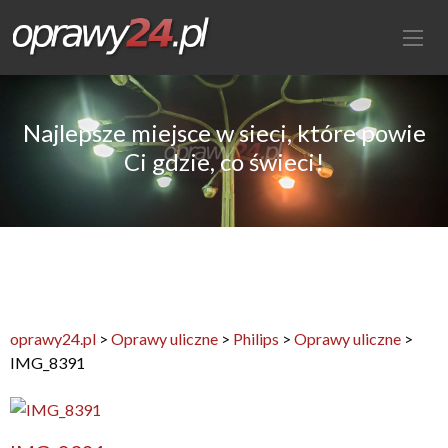
Najlepsze miejsce w sieci, które powie
Ci gdzie, co świeci!
oprawy24.pl
>
Oprawy uliczne
>
Philips
>
Oprawy uliczne
>
IMG_8391