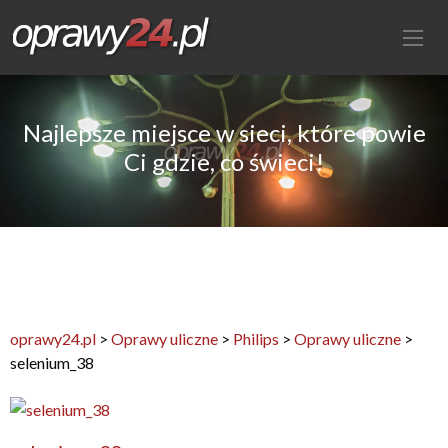
Najlepsze miejsce w sieci, które powie
Ci gdzie, co świeci!
oprawy24.pl
>
Oprawy uliczne
>
Philips
>
Oprawy uliczne
>
selenium_38