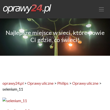
Najlepsze miejsce w sieci, które powie
Ci gdzie, co świeci!
oprawy24.pl
>
Oprawy uliczne
>
Philips
>
Oprawy uliczne
>
selenium_11