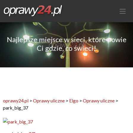
Najlepsze miejsce w sieci, które powie
Ci gdzie, co świeci!
oprawy24.pl
>
Oprawy uliczne
>
Elgo
>
Oprawy uliczne
>
park_big_37