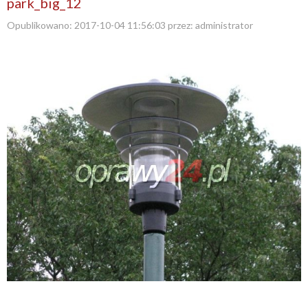
park_big_12
Opublikowano:
2017-10-04 11:56:03
przez:
administrator