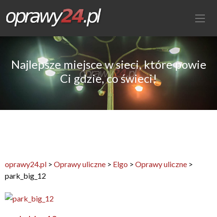
Najlepsze miejsce w sieci, które powie
Ci gdzie, co świeci!
oprawy24.pl
>
Oprawy uliczne
>
Elgo
>
Oprawy uliczne
>
park_big_12